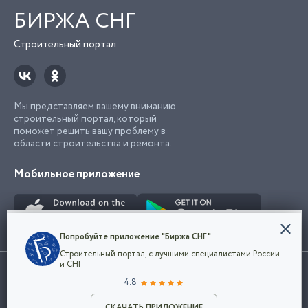
БИРЖА СНГ
Строительный портал
Мы представляем вашему вниманию
строительный портал, который
поможет решить вашу проблему в
области строительства и ремонта.
Мобильное приложение
Конфиденциальность
Попробуйте приложение "Биржа СНГ"
Мы используем файлы cookie, чтобы сделать
Строительный портал, с лучшими специалистами России
наш сайт удобным для каждого
Использование сайта, в том числе подача объявлений, означает
и СНГ
пользователя. Оставаясь на сайте,
ОК
согласие с
пользовательским соглашением
. Все логотипы и торговые
4.8
вы соглашаетесь
марки представленные на сайте являются собственностью их
с
Политикой конфиденциальности компании
владельца.
и принимаете условия использования cookie.
СКАЧАТЬ ПРИЛОЖЕНИЕ