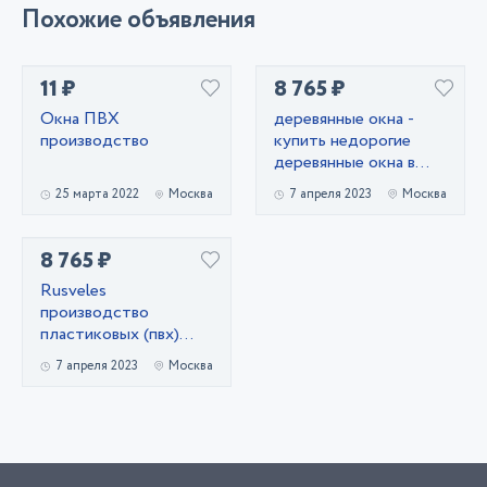
Похожие объявления
11 ₽
8 765 ₽
Окна ПВХ
деревянные окна -
производство
купить недорогие
деревянные окна в
Москве и
25 марта 2022
Москва
7 апреля 2023
Москва
Московской области
8 765 ₽
Rusveles
производство
пластиковых (пвх)
окон и дверей в
7 апреля 2023
Москва
Москве и
Московской области.