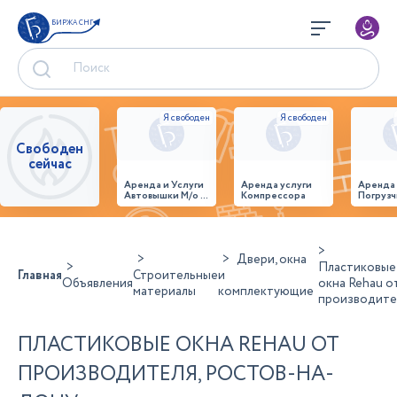
БИРЖА СНГ
Свободен
сейчас
Аренда и Услуги
Аренда услуги
Аренда
Автовышки М/о г.
Компрессора
Погрузч
Домодедово
26,28,32 место
Двери, окна
Пластиковые
Главная
Строительные
и
Объявления
окна Rehau о
материалы
комплектующие
производите
ПЛАСТИКОВЫЕ ОКНА REHAU ОТ
ПРОИЗВОДИТЕЛЯ, РОСТОВ-НА-