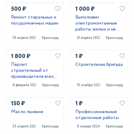
500 ₽
1 000 ₽
Ремонт стиральных и
Выполняем
посудомоечных машин
электромонтажные
работы жилых и не
жилых помещений под
19 апреля 2023
Краснодар
21 апреля 2022
Краснодар
ключ. Также объекты
промназначения.
1 800 ₽
1 ₽
Перлит
Строительная бригада
строительный от
производителя всех
марок
6 февраля 2023
Краснодар
10 ноября 2023
Краснодар
150 ₽
1 ₽
Масло льняное
Профессиональные
отделочные работы
25 апреля 2023
Краснодар
9 января 2024
Краснодар