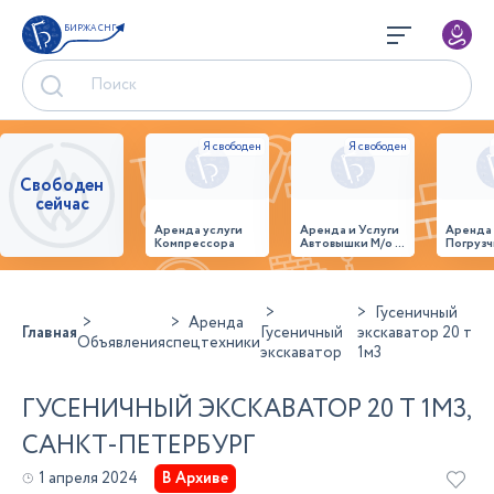
БИРЖА СНГ
Свободен
сейчас
Аренда услуги
Аренда и Услуги
Аренда
Компрессора
Автовышки М/о г.
Погрузч
Домодедово
26,28,32 место
Гусеничный
Аренда
Главная
Гусеничный
экскаватор 20 т
Объявления
спецтехники
экскаватор
1м3
ГУСЕНИЧНЫЙ ЭКСКАВАТОР 20 Т 1М3,
САНКТ-ПЕТЕРБУРГ
1 апреля 2024
В Архиве