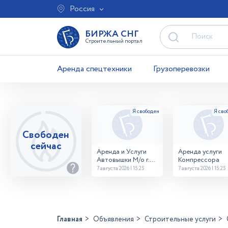
Россия
БИРЖА СНГ
Строительный портал
Аренда спецтехники
Грузоперевозки
Свободен
сейчас
Аренда и Услуги
Аренда услуги
Автовышки М/о г.
Компрессора
Домодедово
7 августа 2026 | 15:25
7 августа 2026 | 15:25
26,28,32 место
Главная
Объявления
Строительные услуги