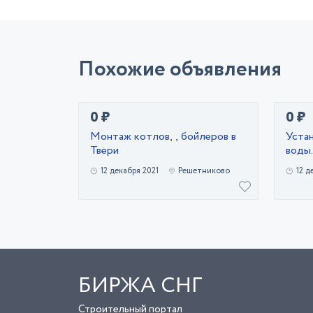
Похожие объявления
0 ₽
0 ₽
Монтаж котлов, , бойлеров в
Установка си
Твери
воды
12 декабря 2021
Решетниково
12 д
БИРЖА СНГ
Строительный портал