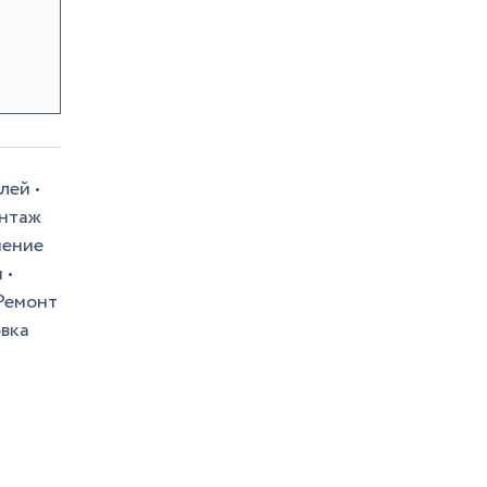
лей •
онтаж
чение
 •
 Ремонт
овка