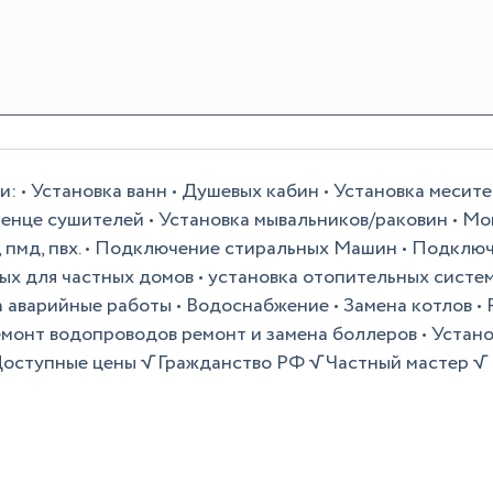
 • Установка ванн • Душевых кабин • Установка месите
енце сушителей • Установка мывальников/раковин • М
, пмд, пвх. • Подключение стиральных Машин • Подклю
х для частных домов • установка отопительных систем
а аварийные работы • Водоснабжение • Замена котлов •
монт водопроводов ремонт и замена боллеров • Устан
√ Доступные цены √ Гражданство РФ √ Частный мастер √