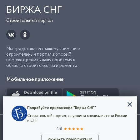
БИРЖА СНГ
Строительный портал
Мы представляем вашему вниманию
строительный портал, который
поможет решить вашу проблему в
области строительства и ремонта.
Мобильное приложение
Конфиденциальность
Попробуйте приложение "Биржа СНГ"
Мы используем файлы cookie, чтобы сделать
Строительный портал, с лучшими специалистами России
наш сайт удобным для каждого
Использование сайта, в том числе подача объявлений, означает
и СНГ
пользователя. Оставаясь на сайте,
ОК
согласие с
пользовательским соглашением
. Все логотипы и торговые
4.8
вы соглашаетесь
марки представленные на сайте являются собственностью их
с
Политикой конфиденциальности компании
владельца.
и принимаете условия использования cookie.