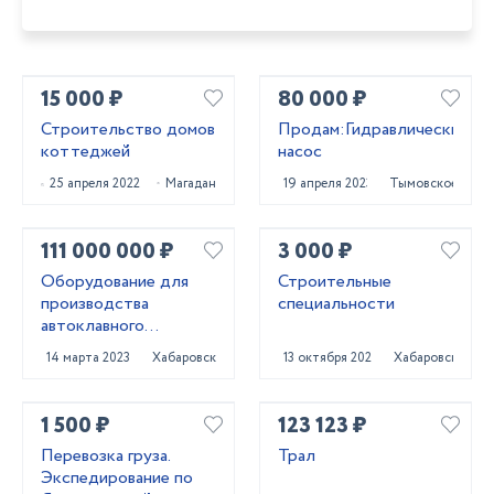
15 000 ₽
80 000 ₽
Строительство домов
Продам:Гидравлический
коттеджей
насос
25 апреля 2022
Магадан
19 апреля 2023
Тымовское
111 000 000 ₽
3 000 ₽
Оборудование для
Строительные
производства
специальности
автоклавного
газобетона
14 марта 2023
Хабаровск
13 октября 2023
Хабаровск
1 500 ₽
123 123 ₽
Перевозка груза.
Трал
Экспедирование по