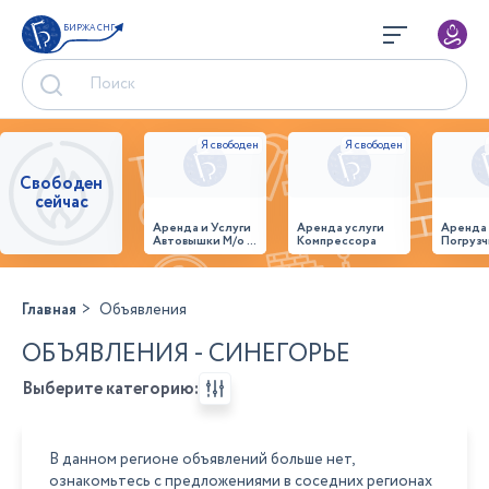
БИРЖА СНГ
Свободен
сейчас
Аренда и Услуги
Аренда услуги
Аренда
Автовышки М/о г.
Компрессора
Погрузч
Домодедово
26,28,32 место
Главная
Объявления
ОБЪЯВЛЕНИЯ - СИНЕГОРЬЕ
Выберите категорию:
В данном регионе объявлений больше нет,
ознакомьтесь с предложениями в соседних регионах