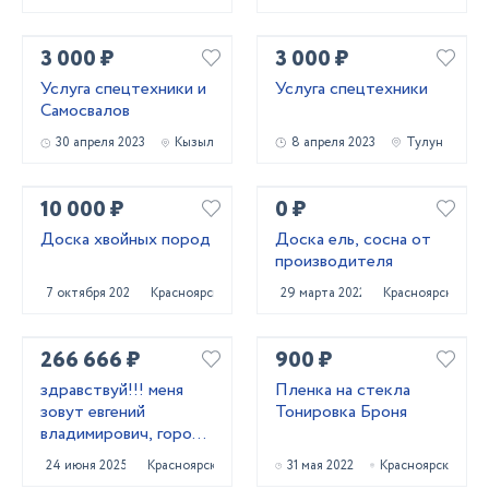
3 000 ₽
3 000 ₽
Услуга спецтехники и
Услуга спецтехники
Самосвалов
30 апреля 2023
Кызыл
8 апреля 2023
Тулун
10 000 ₽
0 ₽
Доска хвойных пород
Доска ель, сосна от
производителя
7 октября 2022
Красноярск
29 марта 2022
Красноярск
266 666 ₽
900 ₽
здравствуй!!! меня
Пленка на стекла
зовут евгений
Тонировка Броня
владимирович, город
проживания
24 июня 2025
Красноярск
31 мая 2022
Красноярск
красноярск.