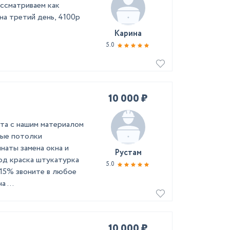
ссматриваем как
 на третий день, 4100р
Карина
5.0
10 000 ₽
та с нашим материалом
ные потолки
наты замена окна и
Рустам
од краска штукатурка
5.0
15% звоните в любое
 ...
10 000 ₽