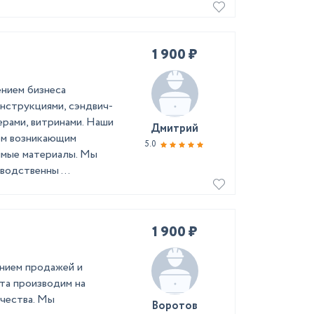
1 900 ₽
ением бизнеса
нструкциями, сэндвич-
ерами, витринами. Наши
Дмитрий
ем возникающим
5.0
имые материалы. Мы
водственны ...
1 900 ₽
ением продажей и
та производим на
чества. Мы
Воротов