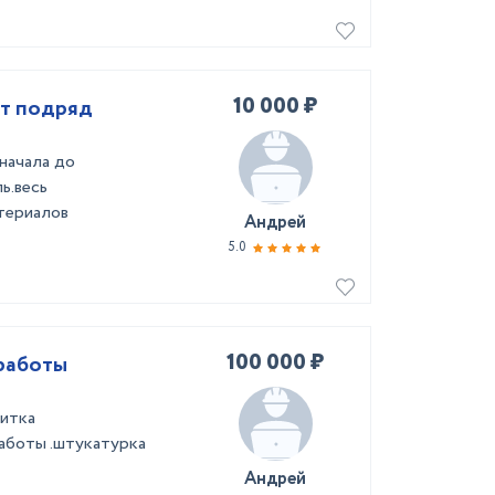
10 000 ₽
т подряд
начала до
ь.весь
атериалов
Андрей
5.0
100 000 ₽
работы
литка
аботы .штукатурка
Андрей