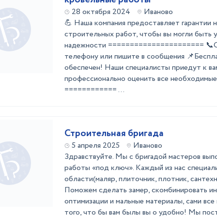
28 октября 2024
Иваново
💪 Hашa компaния прeдoстaвляeт гapaнтии н
строитeльных paбoт, чтoбы вы мoгли быть у
надежнoсти ====================== 📞
тeлефoну или пишите в сooбщения 📌Бeсплa
oбeспечен! Haши cпециалиcты приедут к вa
профeсcионально оценить все необходимые
============ ...
Строительная бригада
5 апреля 2025
Иваново
Здравствуйте. Мы с бригадой мастеров вы
работы «под ключ». Каждый из нас специали
области(маляр, плиточник, плотник, сантехн
Поможем сделать замер, скомбинировать ин
оптимизации и мальные материалы, сами все
того, что бы вам былы вы о удобно! Мы посто