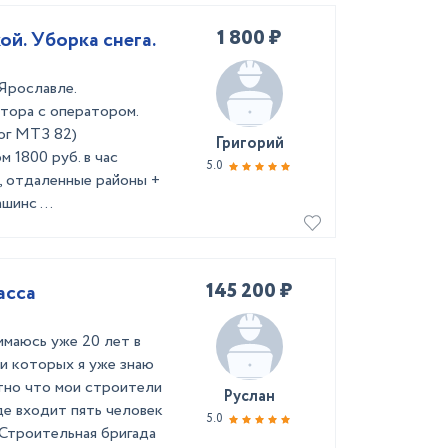
1 800 ₽
ой. Уборка снега.
Ярославле.
тора с оператором.
ог МТЗ 82)
Григорий
 1800 руб. в час
5.0
а, отдаленные районы +
шинс ...
145 200 ₽
асса
имаюсь уже 20 лет в
и которых я уже знаю
тно что мои строители
Руслан
де входит пять человек
5.0
 Строительная бригада