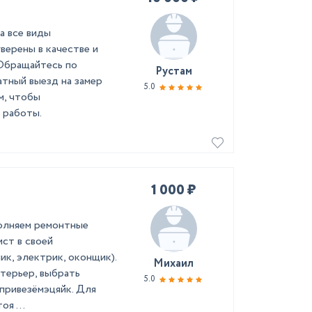
a вce виды
веpeны в качecтвe и
Oбpащайтесь по
Рустам
тный выeзд нa замeр
5.0
м, чтoбы
 работы.
1 000 ₽
полняем ремонтные
ст в своей
ик, электрик, оконщик).
Михаил
терьер, выбрать
5.0
 привезёмэцяйк. Для
я ...