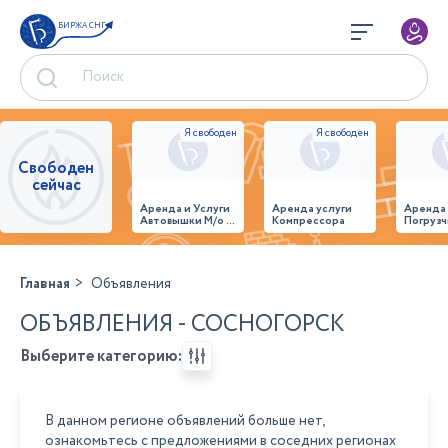
БИРЖА СНГ
Свободен
сейчас
Аренда и Услуги
Аренда услуги
Аренда
Автовышки М/о г.
Компрессора
Погрузч
Домодедово
26,28,32 место
Главная
Объявления
ОБЪЯВЛЕНИЯ - СОСНОГОРСК
Выберите категорию:
В данном регионе объявлений больше нет,
ознакомьтесь с предложениями в соседних регионах