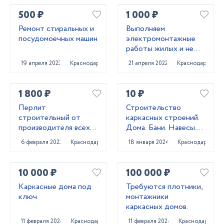
500 ₽
1 000 ₽
Ремонт стиральных и
Выполняем
посудомоечных машин
электромонтажные
работы жилых и не
жилых помещений под
19 апреля 2023
Краснодар
21 апреля 2022
Краснодар
ключ. Также объекты
промназначения.
1 800 ₽
10 ₽
Перлит
Строительство
строительный от
каркасных строений.
производителя всех
Дома. Бани. Навесы.
марок
Заборы
6 февраля 2023
Краснодар
18 января 2024
Краснодар
10 000 ₽
100 000 ₽
Каркасные дома под
Требуются плотники,
ключ
монтажники
каркасных домов.
11 февраля 2024
Краснодар
11 февраля 2024
Краснодар