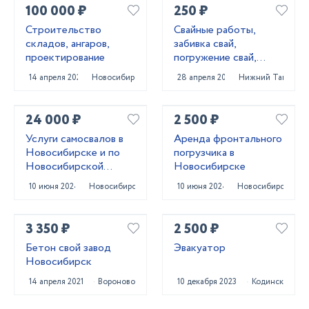
100 000 ₽
250 ₽
Строительство
Свайные работы,
складов, ангаров,
забивка свай,
проектирование
погружение свай,
сваебойные работы,
14 апреля 2022
Новосибирск
28 апреля 2022
Нижний Тагил
свайный фундамент
24 000 ₽
2 500 ₽
Услуги самосвалов в
Аренда фронтального
Новосибирске и по
погрузчика в
Новосибирской
Новосибирске
области
10 июня 2024
Новосибирск
10 июня 2024
Новосибирск
3 350 ₽
2 500 ₽
Бетон свой завод
Эвакуатор
Новосибирск
14 апреля 2021
Вороново
10 декабря 2023
Кодинск