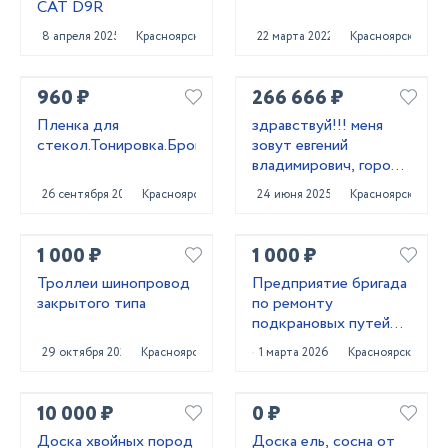
CAT D9R
8 апреля 2025
Красноярск
22 марта 2022
Красноярск
960 ₽
266 666 ₽
Пленка для
здравствуй!!! меня
стекол.Тонировка.Броня.
зовут евгений
владимирович, город
проживания
26 сентября 2022
Красноярск
24 июня 2025
Красноярск
красноярск.
1 000 ₽
1 000 ₽
Троллеи шинопровод
Предприятие бригада
закрытого типа
по ремонту
подкрановых путей
мостовых кранов
29 октября 2023
Красноярск
1 марта 2026
Красноярск
10 000 ₽
0 ₽
Доска хвойных пород
Доска ель, сосна от