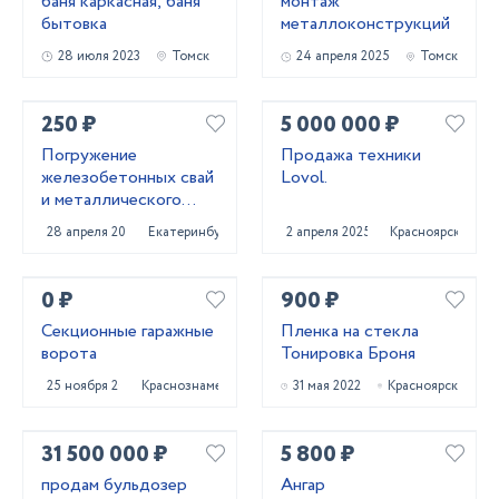
баня каркасная, баня
монтаж
бытовка
металлоконструкций
28 июля 2023
Томск
24 апреля 2025
Томск
250 ₽
5 000 000 ₽
Погружение
Продажа техники
железобетонных свай
Lovol.
и металлического
шпунта аренда
28 апреля 2022
Екатеринбург
2 апреля 2025
Красноярск
сваебоя
0 ₽
900 ₽
Секционные гаражные
Пленка на стекла
ворота
Тонировка Броня
25 ноября 2020
Краснознаменск
31 мая 2022
Красноярск
31 500 000 ₽
5 800 ₽
продам бульдозер
Ангар