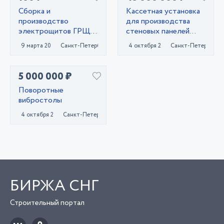
Сборка и
Кассетная установка
производство
для производства
электрощитов ГРЩ,
стеновых панелей
АВР, ВРУ, ЩО,ЩЭ,
ЖБИ
9 марта 2023
Санкт-Петербург
4 октября 2024
Санкт-Петербург
ЩУ...
5 000 000 ₽
Поворотные
вибростолы
4 октября 2024
Санкт-Петербург
БИРЖА СНГ
Строительный портал