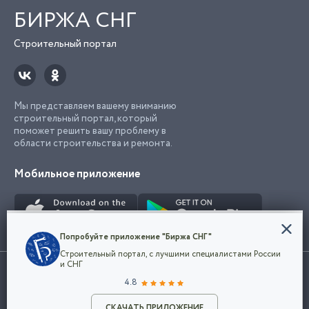
БИРЖА СНГ
Строительный портал
Мы представляем вашему вниманию
строительный портал, который
поможет решить вашу проблему в
области строительства и ремонта.
Мобильное приложение
Конфиденциальность
Попробуйте приложение "Биржа СНГ"
Мы используем файлы cookie, чтобы сделать
Строительный портал, с лучшими специалистами России
наш сайт удобным для каждого
Использование сайта, в том числе подача объявлений, означает
и СНГ
пользователя. Оставаясь на сайте,
ОК
согласие с
пользовательским соглашением
. Все логотипы и торговые
4.8
вы соглашаетесь
марки представленные на сайте являются собственностью их
с
Политикой конфиденциальности компании
владельца.
и принимаете условия использования cookie.
СКАЧАТЬ ПРИЛОЖЕНИЕ