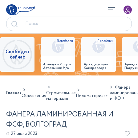
БИРЖА СНГ
Свободен
сейчас
Аренда и Услуги
Аренда услуги
Аренда
Автовышки М/о г.
Компрессора
Погрузч
Домодедово
26,28,32 место
Фанера
Главная
Строительные
ламинирован
Объявления
Пиломатериалы
материалы
и ФСФ
ФАНЕРА ЛАМИНИРОВАННАЯ И
ФСФ, ВОЛГОГРАД
27 июля 2023