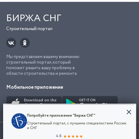
БИРЖА СНГ
Строительный портал
Мы представляем вашему вниманию
строительный портал, который
поможет решить вашу проблему в
области строительства и ремонта.
Мобильное приложение
Конфиденциальность
Попробуйте приложение "Биржа СНГ"
Мы используем файлы cookie, чтобы сделать
Строительный портал, с лучшими специалистами России
наш сайт удобным для каждого
Использование сайта, в том числе подача объявлений, означает
и СНГ
пользователя. Оставаясь на сайте,
ОК
согласие с
пользовательским соглашением
. Все логотипы и торговые
4.8
вы соглашаетесь
марки представленные на сайте являются собственностью их