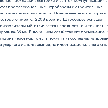
ение прокладки электрики и сантех. коммуникаций - 
ются профессиональные штроборезы и строительные
еет переходник на пылесос. Подключение штробореза
 которого имеется 220В розетка. Штроборез оснащен
производительный, отличается надежностью и точность
пропила-39 мм. В домашнем хозяйстве его применение 
а жизнь человека. То есть покупка узкоспециализирова
гулярного использования, не имеет рационального смысл