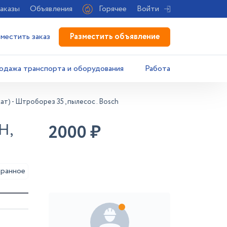
аказы
Объявления
Горячее
Войти
Разместить объявление
зместить заказ
одажа транспорта и оборудования
Работа
т) - Штроборез 35 , пылесос . Bosch
H,
2000
₽
аранное