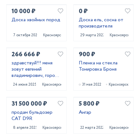
10 000 ₽
0 ₽
Доска хвойных пород
Доска ель, сосна от
производителя
7 октября 2022
Красноярск
29 марта 2022
Красноярск
266 666 ₽
900 ₽
здравствуй!!! меня
Пленка на стекла
зовут евгений
Тонировка Броня
владимирович, город
проживания
24 июня 2025
Красноярск
31 мая 2022
Красноярск
красноярск.
31 500 000 ₽
5 800 ₽
продам бульдозер
Ангар
CAT D9R
8 апреля 2025
Красноярск
22 марта 2022
Красноярск