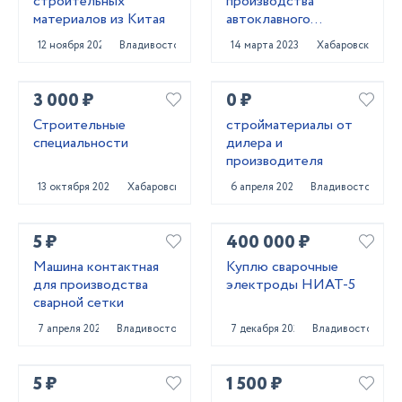
строительных
производства
материалов из Китая
автоклавного
газобетона
12 ноября 2020
Владивосток
14 марта 2023
Хабаровск
3 000 ₽
0 ₽
Строительные
стройматериалы от
специальности
дилера и
производителя
13 октября 2023
Хабаровск
6 апреля 2022
Владивосток
5 ₽
400 000 ₽
Машина контактная
Куплю сварочные
для производства
электроды НИАТ-5
сварной сетки
7 апреля 2021
Владивосток
7 декабря 2023
Владивосток
5 ₽
1 500 ₽