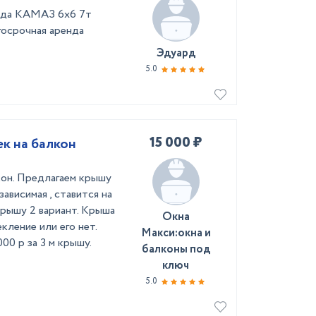
хода КАМАЗ 6х6 7т
госрочная аренда
Эдуард
5.0
15 000 ₽
к на балкон
кон. Предлагаем крышу
зависимая , ставится на
 крышу 2 вариант. Крыша
Окна
екление или его нет.
Макси:окна и
00 р за 3 м крышу.
балконы под
ключ
5.0