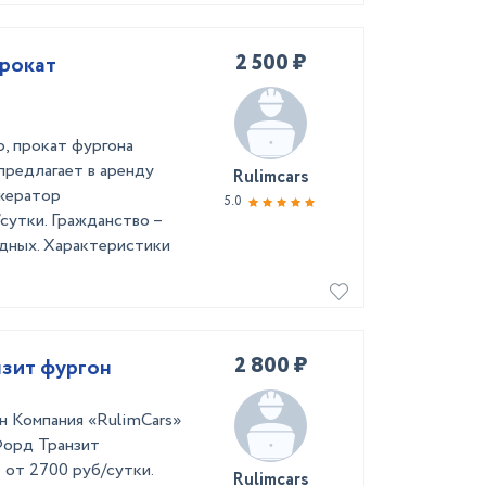
2 500 ₽
прокат
, прокат фургона
предлагает в аренду
Rulimcars
ижератор
5.0
сутки. Гражданство –
одных. Характеристики
2 800 ₽
нзит фургон
н Компания «RulimCars»
Форд Транзит
 от 2700 руб/сутки.
Rulimcars