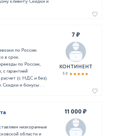
ому клиенту. Скидки и
7 ₽
зки по России.
о в срок.
реезды по России,
КОНТИНЕНТ
, с гарантией
5.0
расчет (с НДС и без).
Скидки и бонусы ...
11 000 ₽
та
ставляем низкорамные
сковской области и