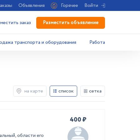
аказы
Объявления
Горячее
Войти
Разместить объявление
зместить заказ
одажа транспорта и оборудования
Работа
на карте
список
сетка
400 ₽
альный, области его