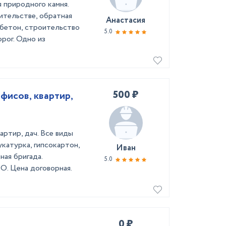
я природного камня.
ительстве, обратная
Анастасия
 бетон, строительство
5.0
рог. Одно из
500 ₽
фисов, квартир,
ртир, дач. Все виды
укатурка, гипсокартон,
Иван
ная бригада.
5.0
О. Цена договорная.
0 ₽