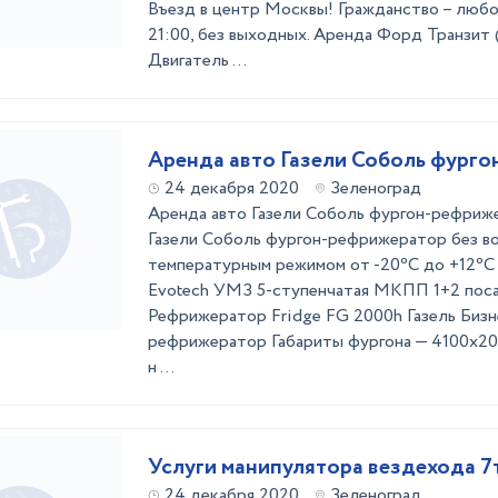
Въезд в центр Москвы! Гражданство – любо
21:00, без выходных. Аренда Форд Транзит (
Двигатель ...
Аренда авто Газели Соболь фург
24 декабря 2020
Зеленоград
Аренда авто Газели Соболь фургон-рефриж
Газели Соболь фургон-рефрижератор без в
температурным режимом от -20⁰C до +12⁰C 
Evotech УМЗ 5-ступенчатая МКПП 1+2 пос
Рефрижератор Fridge FG 2000h Газель Биз
рефрижератор Габариты фургона — 4100х2
н ...
Услуги манипулятора вездехода 7
24 декабря 2020
Зеленоград