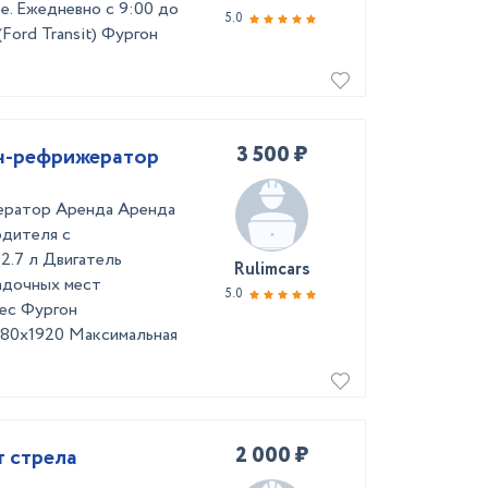
е. Ежедневно с 9:00 до
5.0
Ford Transit) Фургон
3 500 ₽
он-рефрижератор
ератор Аренда Аренда
одителя с
2.7 л Двигатель
Rulimcars
адочных мест
5.0
нес Фургон
080х1920 Максимальная
2 000 ₽
т стрела