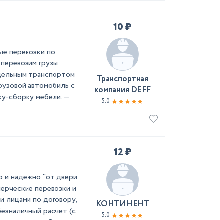
10 ₽
ые перевозки по
перевозим грузы
тдельным транспортом
Транспортная
грузовой автомобиль с
компания DEFF
ку-сборку мебели. —
5.0
12 ₽
о и надежно "от двери
мерческие перевозки и
и лицами по договору,
КОНТИНЕНТ
безналичный расчет (с
5.0