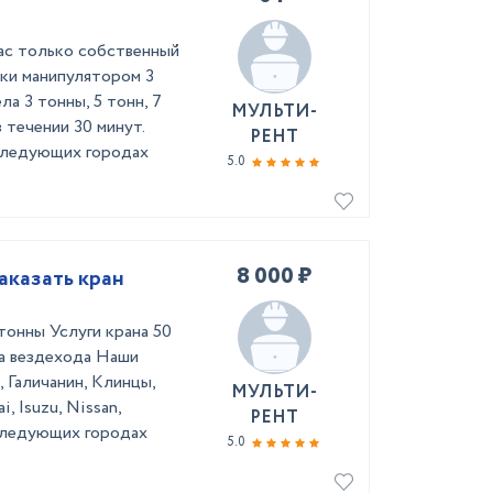
ас только собственный
зки манипулятором 3
ла 3 тонны, 5 тонн, 7
МУЛЬТИ-
 течении 30 минут.
РЕНТ
 следующих городах
5.0
8 000 ₽
аказать кран
тонны Услуги крана 50
на вездехода Наши
 Галичанин, Клинцы,
МУЛЬТИ-
i, Isuzu, Nissan,
РЕНТ
 следующих городах
5.0