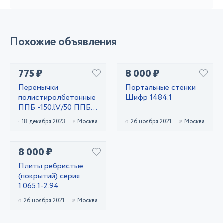
Похожие объявления
775 ₽
8 000 ₽
Перемычки
Портальные стенки
полистиролбетонные
Шифр 1484.1
ППБ -150.lV/50 ППБ
-180.l/50 ППБ
18 декабря 2023
Москва
26 ноября 2021
Москва
-180lV/50 Д400
8 000 ₽
Плиты ребристые
(покрытий) серия
1.065.1-2.94
26 ноября 2021
Москва