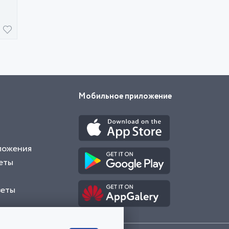
Мобильное приложение
ложения
еты
веты