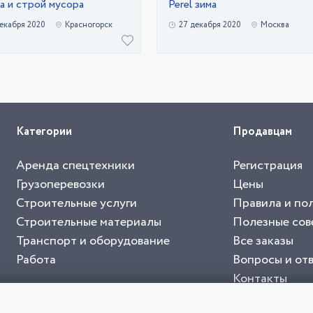
а и строй мусора
Perel зима
екабря 2020
Красногорск
27 декабря 2020
Москва
Категории
Продавцам
Аренда спецтехники
Регистрация
Грузоперевозки
Цены
Строительные услуги
Правила и по
Строительные материалы
Полезные сов
Транспорт и оборудование
Все заказы
Работа
Вопросы и от
Контакты
буйте приложение "Биржа СНГ"
тельный портал, с лучшими специалистами России и СНГ