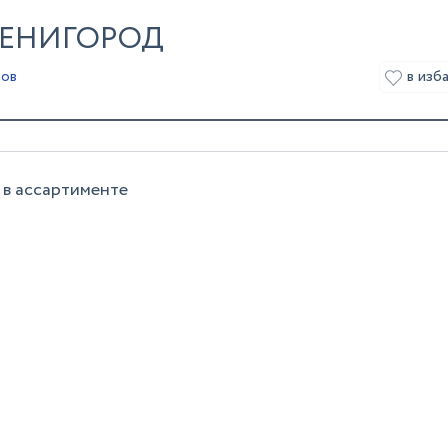
ВЕНИГОРОД
в изб
ров
 в ассартименте