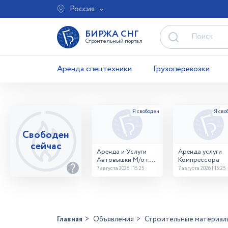
Россия
БИРЖА СНГ
Строительный портал
Аренда спецтехники
Грузоперевозки
Свободен
сейчас
Аренда и Услуги
Аренда услуги
Автовышки М/о г.
Компрессора
Домодедово
7 августа 2026 | 15:25
7 августа 2026 | 15:25
26,28,32 место
Главная
Объявления
Строительные материал