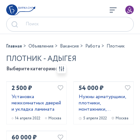
БИРЖА СНГ
Главная
Объявления
Вакансия
Работа
Плотник
ПЛОТНИК - АДЫГЕЯ
Выберите категорию:
2 500 ₽
54 000 ₽
Установка
Нужны арматурщики,
межкомнатных дверей
плотники,
и укладка ламината
монтажники,
сварщики, бетонщики,
14 апреля 2022
Москва
5 апреля 2022
Москва
стропальщики,
разнорабочие ...
60 000 ₽