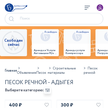
БИРЖА СНГ
Свободен
сейчас
Аренда и Услуги
Аренда услуги
Аренда
Автовышки М/о г.
Компрессора
Погрузч
Домодедово
26,28,32 место
Строительные
Песок
Главная
Объявления
Песок
материалы
речной
ПЕСОК РЕЧНОЙ - АДЫГЕЯ
Выберите категорию:
400 ₽
300 ₽