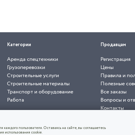
Категории
Продавцам
Аренда спецтехники
Регистрация
Грузоперевозки
Цены
Строительные услуги
Правила и по
Строительные материалы
Полезные сов
Транспорт и оборудование
Все заказы
Работа
Вопросы и от
Контакты
буйте приложение "Биржа СНГ"
тельный портал, с лучшими специалистами России и СНГ
4.8
чает согласие с
пользовательским соглашением
. Все логотипы и торговые марк
я каждого пользователя. Оставаясь на сайте, вы соглашаетесь
ия использования cookie.
СКАЧАТЬ ПРИЛОЖЕНИЕ