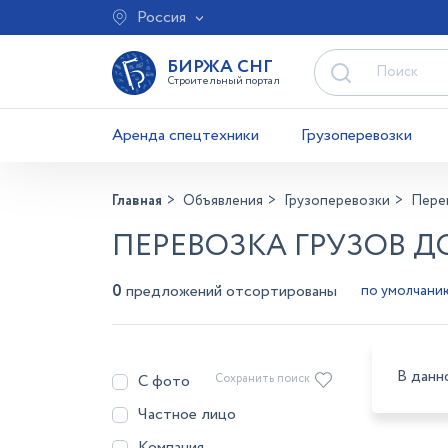
Россия
БИРЖА СНГ
Строительный портал
Аренда спецтехники
Грузоперевозки
Главная
Объявления
Грузоперевозки
Перев
ПЕРЕВОЗКА ГРУЗОВ Д
0
предложений отсортированы
В данн
С фото
Сохранить поиск
Частное лицо
Компания