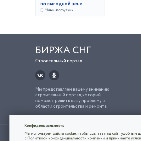
по выгодной цене
Мини-погрузчик
БИРЖА СНГ
Строительный портал
Мы представляем вашему вниманию
строительный портал, который
поможет решить вашу проблему в
области строительства и ремонта.
Попро
Строи
Конфиденциальность
Использование сайта, в том числе подача объявлений, озна
Мы используем файлы cookie, чтобы сделать наш сайт удобным дл
владельца.
с
Политикой конфиденциальности компании
и принимаете услов