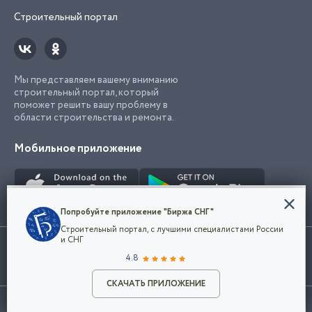
Строительный портал
Мы представляем вашему вниманию
строительный портал, который
поможет решить вашу проблему в
области строительства и ремонта.
Мобильное приложение
Конфиденциальность
Попробуйте приложение "Биржа СНГ"
Мы используем файлы cookie, чтобы сделать
Строительный портал, с лучшими специалистами России
наш сайт удобным для каждого
Использование сайта, в том числе подача объявлений, означает
и СНГ
пользователя. Оставаясь на сайте,
ОК
согласие с
пользовательским соглашением
. Все логотипы и торговые
4.8
вы соглашаетесь
марки представленные на сайте являются собственностью их
с
Политикой конфиденциальности компании
владельца.
Разместить объявление
и принимаете условия использования cookie.
СКАЧАТЬ ПРИЛОЖЕНИЕ
©2026
Биржа СНГ