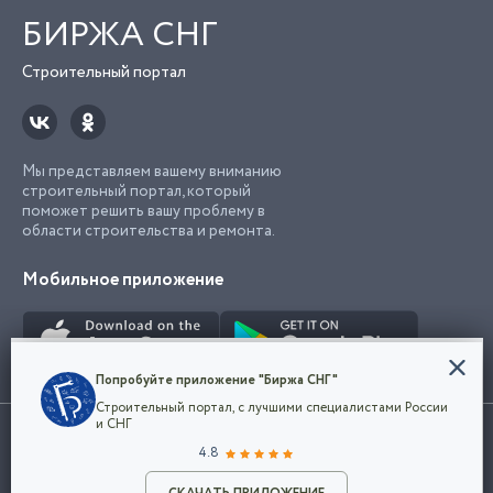
БИРЖА СНГ
Строительный портал
Мы представляем вашему вниманию
строительный портал, который
поможет решить вашу проблему в
области строительства и ремонта.
Мобильное приложение
Конфиденциальность
Попробуйте приложение "Биржа СНГ"
Мы используем файлы cookie, чтобы сделать
Строительный портал, с лучшими специалистами России
наш сайт удобным для каждого
Использование сайта, в том числе подача объявлений, означает
и СНГ
пользователя. Оставаясь на сайте,
ОК
согласие с
пользовательским соглашением
. Все логотипы и торговые
4.8
вы соглашаетесь
марки представленные на сайте являются собственностью их
с
Политикой конфиденциальности компании
владельца.
Разместить объявление
и принимаете условия использования cookie.