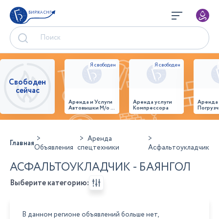
БИРЖА СНГ
Свободен
сейчас
Аренда и Услуги
Аренда услуги
Аренда
Автовышки М/о г.
Компрессора
Погрузч
Домодедово
26,28,32 место
Аренда
Главная
Объявления
спецтехники
Асфальтоукладчик
АСФАЛЬТОУКЛАДЧИК - БАЯНГОЛ
Выберите категорию:
В данном регионе объявлений больше нет,