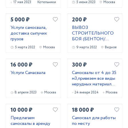
17 мая 2023
Котельники
5 июня 2023
Москва
5 000 ₽
200 ₽
Услуги самосвала,
ВЫВОЗ
доставка сыпучих
СТРОИТЕЛЬНОГО
грузов
БОЯ (БЕНТОН/
КИРПИЧ/СКОЛ)
5 марта 2022
Москва
9 марта 2022
Видное
16 000 ₽
300 ₽
Услуги Самасвала
Самосвалы от 4 до 35
м3,привезем все виды
нерудных материалов
и вывоз грун
8 апреля 2023
Москва
24 января 2024
Москва
10 000 ₽
18 000 ₽
Предлагаем
Самосвал для работы
самосвалы в аренду
по месту