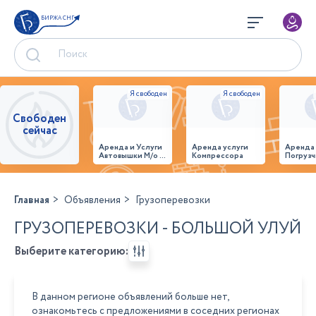
БИРЖА СНГ
Свободен
сейчас
Аренда и Услуги
Аренда услуги
Аренда
Автовышки М/о г.
Компрессора
Погрузч
Домодедово
26,28,32 место
Главная
Объявления
Грузоперевозки
ГРУЗОПЕРЕВОЗКИ - БОЛЬШОЙ УЛУЙ
Выберите категорию:
В данном регионе объявлений больше нет,
ознакомьтесь с предложениями в соседних регионах