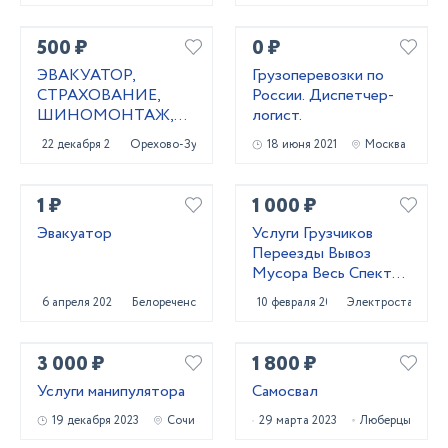
500 ₽
0 ₽
ЭВАКУАТОР,
Грузоперевозки по
СТРАХОВАНИЕ,
России. Диспетчер-
ШИНОМОНТАЖ,
логист.
ОФОРМЛЕНИЕ
22 декабря 2020
Орехово-Зуево
18 июня 2021
Москва
КУПЛИ-ПРОДАЖИ,
ИЗГОТОВЛЕНИЕ
КЛЮЧЕЙ
1 ₽
1 000 ₽
Эвакуатор
Услуги Грузчиков
Переезды Вывоз
Мусора Весь Спектр
Услуг
6 апреля 2023
Белореченск
10 февраля 2021
Электросталь
3 000 ₽
1 800 ₽
Услуги манипулятора
Самосвал
19 декабря 2023
Сочи
29 марта 2023
Люберцы