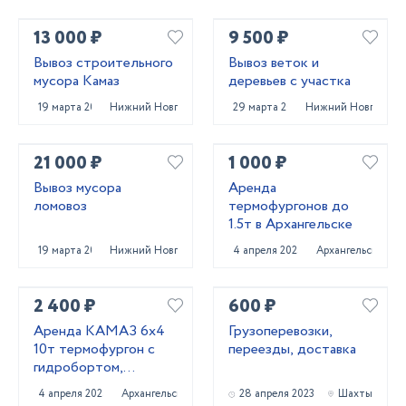
13 000 ₽
9 500 ₽
Вывоз строительного
Вывоз веток и
мусора Камаз
деревьев с участка
19 марта 2025
Нижний Новгород
29 марта 2025
Нижний Новгород
21 000 ₽
1 000 ₽
Вывоз мусора
Аренда
ломовоз
термофургонов до
1.5т в Архангельске
19 марта 2025
Нижний Новгород
4 апреля 2025
Архангельск
2 400 ₽
600 ₽
Аренда КАМАЗ 6х4
Грузоперевозки,
10т термофургон с
переезды, доставка
гидробортом,
Архангельск
4 апреля 2025
Архангельск
28 апреля 2023
Шахты