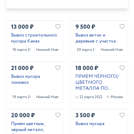
13 000 ₽
9 500 ₽
Вывоз строительного
Вывоз веток и
мусора Камаз
деревьев с участка
19 марта 2025
Нижний Новгород
29 марта 2025
Нижний Новгород
21 000 ₽
18 000 ₽
Вывоз мусора
ПРИЁМ ЧЁРНОГО/
ломовоз
ЦВЕТНОГО
МЕТАЛЛА ПО
ВЫСОКОЙ ЦЕНЕ
19 марта 2025
Нижний Новгород
22 марта 2022
Москва
20 000 ₽
3 500 ₽
Приём цветные,
Вывоз мусора
чёрный металл,