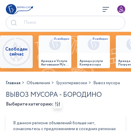
БИРЖА СНГ
Свободен
сейчас
Аренда и Услуги
Аренда услуги
Аренда
Автовышки М/о г.
Компрессора
Погрузч
Домодедово
26,28,32 место
Главная
Объявления
Грузоперевозки
Вывоз мусора
ВЫВОЗ МУСОРА - БОРОДИНО
Выберите категорию:
В данном регионе объявлений больше нет,
ознакомьтесь с предложениями в соседних регионах