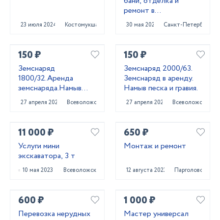
бани, отделка и
ремонт в
Приозерском и
23 июля 2024
Костомукша
30 мая 2025
Санкт-Петербург
Выборгском районах
150 ₽
150 ₽
Земснаряд
Земснаряд 2000/63.
1800/32.Аренда
Земснаряд в аренду.
земснаряда.Намыв
Намыв песка и гравия.
песка.
27 апреля 2023
Всеволожск
27 апреля 2023
Всеволожск
11 000 ₽
650 ₽
Услуги мини
Монтаж и ремонт
экскаватора, 3 т
10 мая 2023
Всеволожск
12 августа 2023
Парголово
600 ₽
1 000 ₽
Перевозка нерудных
Мастер универсал