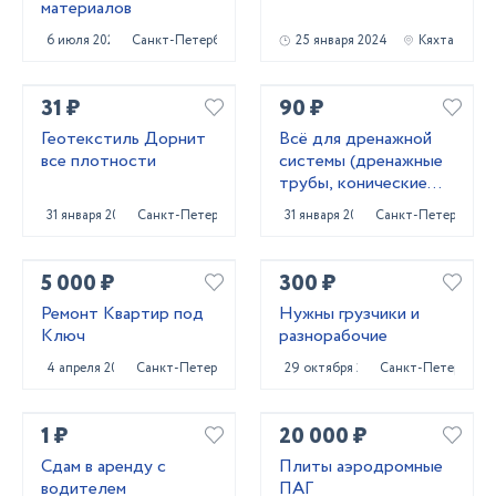
материалов
6 июля 2023
Санкт-Петербург
25 января 2024
Кяхта
31 ₽
90 ₽
Геотекстиль Дорнит
Всё для дренажной
все плотности
системы (дренажные
трубы, конические
колодцы,трубы под
31 января 2024
Санкт-Петербург
31 января 2024
Санкт-Петербург
заезд)
5 000 ₽
300 ₽
Ремонт Квартир под
Нужны грузчики и
Ключ
разнорабочие
4 апреля 2022
Санкт-Петербург
29 октября 2023
Санкт-Петербург
1 ₽
20 000 ₽
Сдам в аренду с
Плиты аэродромные
водителем
ПАГ