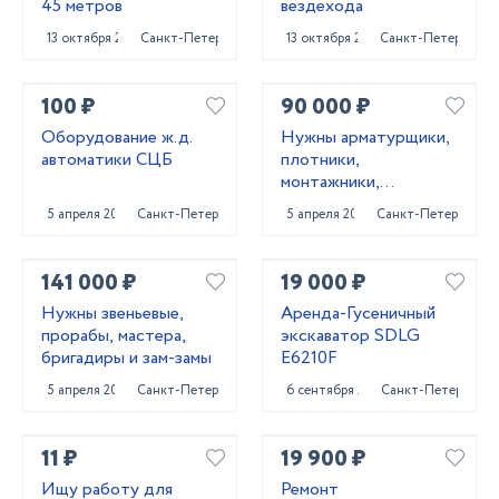
45 метров
вездехода
13 октября 2023
Санкт-Петербург
13 октября 2023
Санкт-Петербург
100 ₽
90 000 ₽
Оборудование ж.д.
Нужны арматурщики,
автоматики СЦБ
плотники,
монтажники,
сварщики, бетонщики,
5 апреля 2022
Санкт-Петербург
5 апреля 2022
Санкт-Петербург
стропальщики,
разнорабочие ...
141 000 ₽
19 000 ₽
Нужны звеньевые,
Аренда-Гусеничный
прорабы, мастера,
экскаватор SDLG
бригадиры и зам-замы
E6210F
5 апреля 2022
Санкт-Петербург
6 сентября 2023
Санкт-Петербург
11 ₽
19 900 ₽
Ищу работу для
Ремонт