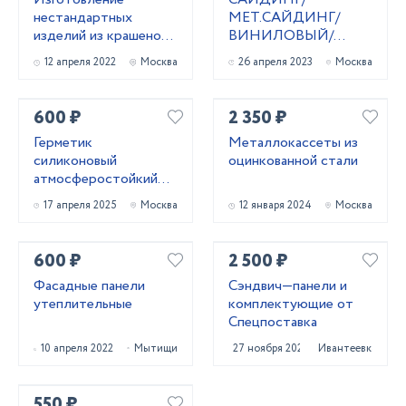
нестандартных
МЕТ.САЙДИНГ/
изделий из крашеной
ВИНИЛОВЫЙ/
жести.
ФАСАДНЫЕ
12 апреля 2022
Москва
26 апреля 2023
Москва
ПАНЕЛИ
600 ₽
2 350 ₽
Герметик
Металлокассеты из
силиконовый
оцинкованной стали
атмocфеpocтoйкий
(черный) 600 мл
17 апреля 2025
Москва
12 января 2024
Москва
600 ₽
2 500 ₽
Фасадные панели
Сэндвич—панели и
утеплительные
комплектующие от
Спецпоставка
10 апреля 2022
Мытищи
27 ноября 2021
Ивантеевка
550 ₽