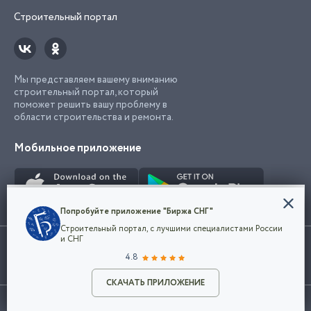
Строительный портал
Мы представляем вашему вниманию
строительный портал, который
поможет решить вашу проблему в
области строительства и ремонта.
Мобильное приложение
Конфиденциальность
Попробуйте приложение "Биржа СНГ"
Мы используем файлы cookie, чтобы сделать
Строительный портал, с лучшими специалистами России
наш сайт удобным для каждого
Использование сайта, в том числе подача объявлений, означает
и СНГ
пользователя. Оставаясь на сайте,
ОК
согласие с
пользовательским соглашением
. Все логотипы и торговые
4.8
вы соглашаетесь
марки представленные на сайте являются собственностью их
с
Политикой конфиденциальности компании
владельца.
Разместить объявление
и принимаете условия использования cookie.
СКАЧАТЬ ПРИЛОЖЕНИЕ
©2026
Биржа СНГ