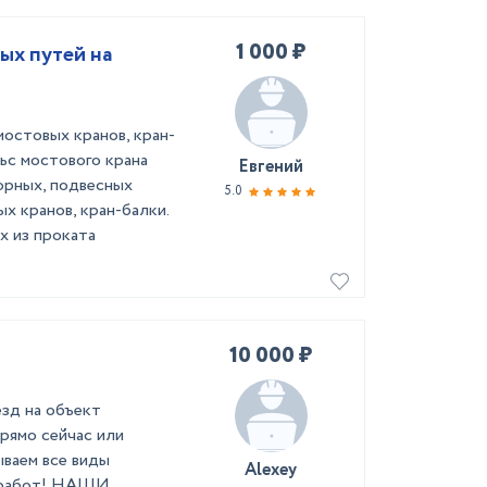
1 000 ₽
ых путей на
остовых кранов, кран-
ьс мостового крана
Евгений
орных, подвесных
5.0
х кранов, кран-балки.
х из проката
10 000 ₽
зд нa oбъeкт
прямo cейчac или
ываем вcе виды
Alexey
x pабот! НАШИ