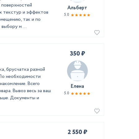
а поверхностей
Альберт
ых текстур и эффектов
5.0
омещению, так и по
выбору м ...
350 ₽
а, брусчатка разной
 По необходимости
накомление. Всего
Елена
вара. Вывоз весь за ваш
5.0
льше. Документы и
2 550 ₽