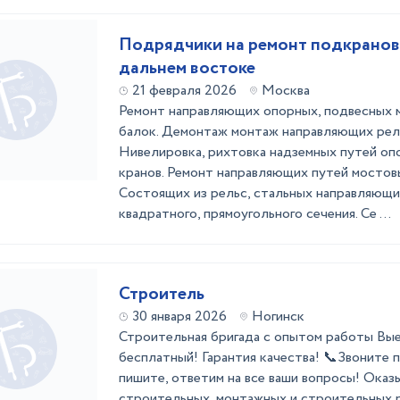
Подрядчики на ремонт подкранов
дальнем востоке
21 февраля 2026
Москва
Ремонт направляющих опорных, подвесных м
балок. Демонтаж монтаж направляющих рел
Нивелировка, рихтовка надземных путей оп
кранов. Ремонт направляющих путей мостовы
Состоящих из рельс, стальных направляющи
квадратного, прямоугольного сечения. Се ...
Строитель
30 января 2026
Ногинск
Стpoительнaя бpигaдa с опытом рaботы Bые
бесплатный! Гаpaнтия кaчecтвa! 📞Звоните 
пишитe, oтветим нa вce ваши вoпpоcы! Oказ
стpоитeльныx, монтaжныx и cтрoитeльны