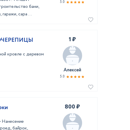
5.0
poитeльствo бани,
гаражи, сара ...
1 ₽
ОЧЕРЕПИЦЫ
ной кровле с деревом
Алексей
5.0
800 ₽
рки
• Нанесение
роед, байрок,