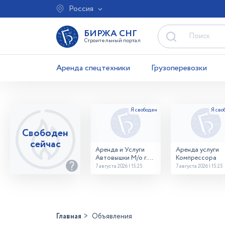
Россия
БИРЖА СНГ
Строительный портал
Аренда спецтехники
Грузоперевозки
Свободен
сейчас
Аренда и Услуги
Аренда услуги
Автовышки М/о г.
Компрессора
Домодедово
7 августа 2026 | 15:25
7 августа 2026 | 15:25
26,28,32 место
Главная
Объявления