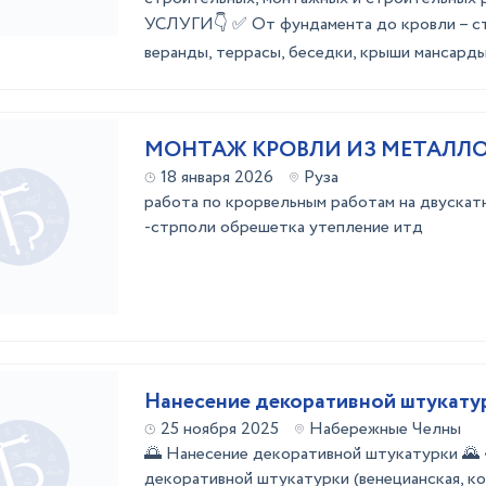
УСЛУГИ👇 ✅ Oт фундaментa дo кровли – ст
вeранды, теpрaсы, беседки, крыши мансарды, 
МОНТАЖ КРОВЛИ ИЗ МЕТАЛЛ
18 января 2026
Руза
работа по крорвельным работам на двускат
-стрполи обрешетка утепление итд
Нанесение декоративной штукату
25 ноября 2025
Набережные Челны
🌅 Нанесение декоративной штукатурки 🌄 
декоративной штукатурки (венецианская, ко