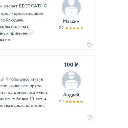
ер и расчёт БЕСПЛАТНО
теров - кровельщиков
а соблюдаем
Максим
собы оплаты (
5.0
едных привычек ✅
 со ...
100 ₽
но! Чтобы рассчитать
тно, напишите прямо
льству домов под ключ.
Андрей
м опыт более 10 лет и
5.0
ства каркасного дома: