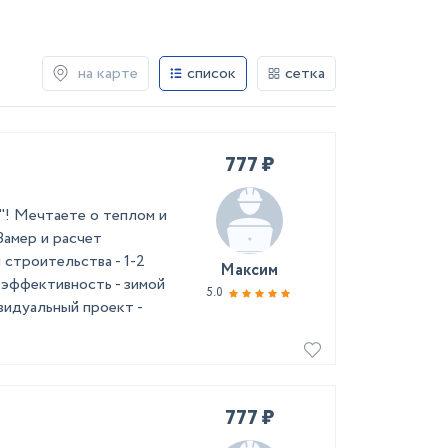
на карте
список
сетка
777 ₽
"! Мечтаете о теплом и
Замер и расчет
троительства - 1-2
Максим
оэффективность - зимой
5.0
видуальный проект -
777 ₽