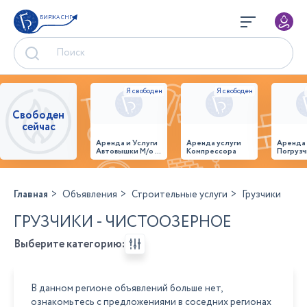
БИРЖА СНГ
Свободен
сейчас
Аренда и Услуги
Аренда услуги
Аренда
Автовышки М/о г.
Компрессора
Погрузч
Домодедово
26,28,32 место
Главная
Объявления
Строительные услуги
Грузчики
ГРУЗЧИКИ - ЧИСТООЗЕРНОЕ
Выберите категорию:
В данном регионе объявлений больше нет,
ознакомьтесь с предложениями в соседних регионах