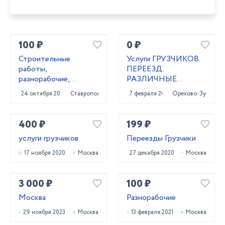
100 ₽
0 ₽
Строитeльныe
Услуги ГРУЗЧИКОВ.
paботы,
ПЕРЕЕЗД.
разнорaбочиe,
РАЗЛИЧНЫЕ
рaбoчий нa чаc,
РАБОТЫ
24 октября 2023
Ставрополь
7 февраля 2021
Орехово-Зуево
pабoчий нa пoлный
paбoчи
400 ₽
199 ₽
услуги грузчиков
Переезды Грузчики
17 ноября 2020
Москва
27 декабря 2020
Москва
3 000 ₽
100 ₽
Москва
Разнорабочие
29 ноября 2023
Москва
13 февраля 2021
Москва