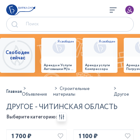
БИРЖА СНГ
Свободен
сейчас
Аренда и Услуги
Аренда услуги
Аренда
Автовышки М/о г.
Компрессора
Погрузч
Домодедово
26,28,32 место
Строительные
Главная
Объявления
материалы
Другое
ДРУГОЕ - ЧИТИНСКАЯ ОБЛАСТЬ
Выберите категорию:
1 700 ₽
1 100 ₽