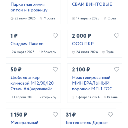
Паркетная химия
СВАИ ВИНТОВЫЕ
оптом и в розницу
23 июля 2025
Москва
17 апреля 2025
Орел
1 ₽
2 000 ₽
Сэндвич Панели
ООО ПКР
24 марта 2025
Чебоксары
24 июля 2024
Тула
50 ₽
2 100 ₽
Дюбель анкер
Неактивированный
клиновой М12/30/120
МИНЕРАЛЬНЫЙ
Сталь А4(нержавейка)
порошок МП-1 ГОСТ
Фирма WURTH
52129-03 и МП-2
13 апреля 2024
Екатеринбург
5 февраля 2024
Рязань
ГОСТ 32761-14
1 150 ₽
31 ₽
Минеральный
Геотекстиль Дорнит