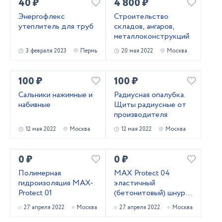
40 ₽
4 800 ₽
Энергофлекс
Строительство
утеплитель для труб
складов, ангаров,
металлоконструкций
3 февраля 2023
Пермь
20 мая 2022
Москва
100 ₽
100 ₽
Сальники нажимные и
Радиусная опалубка.
набивные
Щиты радиусные от
производителя
12 мая 2022
Москва
12 мая 2022
Москва
0 ₽
0 ₽
Полимерная
MAX Protect 04
гидроизоляция MAX-
эластичный
Protect 01
(бетонитовый) шнур
(набухающий
27 апреля 2022
Москва
27 апреля 2022
Москва
профиль, гидрошнур)