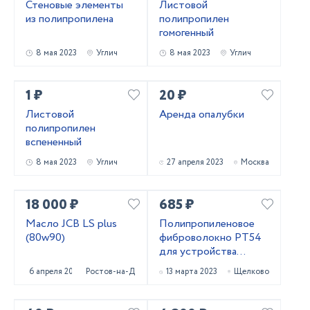
Стеновые элементы
Листовой
из полипропилена
полипропилен
гомогенный
8 мая 2023
Углич
8 мая 2023
Углич
1 ₽
20 ₽
Листовой
Аренда опалубки
полипропилен
вспененный
8 мая 2023
Углич
27 апреля 2023
Москва
18 000 ₽
685 ₽
Масло JCB LS plus
Полипропиленовое
(80w90)
фиброволокно РТ54
для устройства
паркингов со склада в
6 апреля 2023
Ростов-на-Дону
13 марта 2023
Щелково
Москве