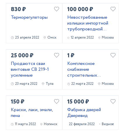
830 ₽
100 000 ₽
Терморегуляторы
Невостребованные
излишки импортной
трубопроводной
запорной арматуры
25 апреля 2022
Омск
12 апреля 2022
Москва
25 000 ₽
1 ₽
Продаются сваи
Комплексное
винтовые СВ 219-1
снабжение
усиленные
строительных
объектов
23 марта 2022
Тула
22 марта 2022
Москва
150 ₽
15 000 ₽
Краски, лаки, эмали,
Фабрика дверей
пена
Дверевид
11 марта 2022
Ногинск
22 февраля 2022
Видное