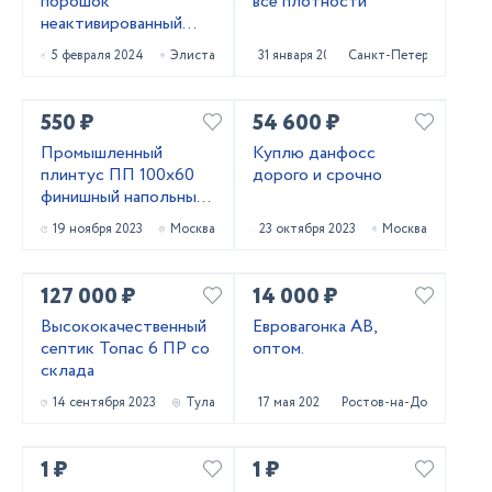
порошок
все плотности
неактивированный
МП-1 ГОСТ 52129-03
5 февраля 2024
Элиста
31 января 2024
Санкт-Петербург
и МП-2 ГОСТ 32761-
14
550 ₽
54 600 ₽
Промышленный
Куплю данфосс
плинтус ПП 100х60
дорого и срочно
финишный напольный
из ПВХ
19 ноября 2023
Москва
23 октября 2023
Москва
127 000 ₽
14 000 ₽
Высококачественный
Евровагонка АВ,
септик Топас 6 ПР со
оптом.
склада
14 сентября 2023
Тула
17 мая 2023
Ростов-на-Дону
1 ₽
1 ₽