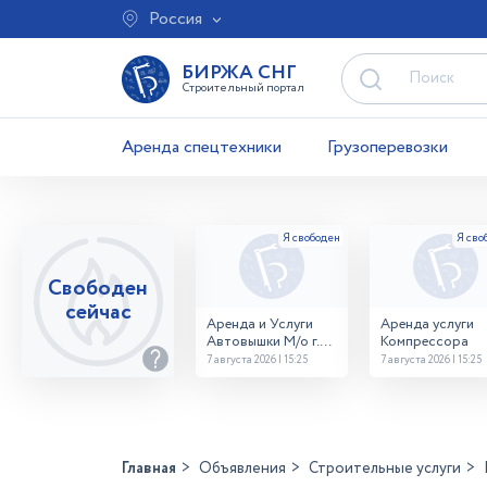
Россия
БИРЖА СНГ
Строительный портал
Аренда спецтехники
Грузоперевозки
Свободен
сейчас
Аренда и Услуги
Аренда услуги
Автовышки М/о г.
Компрессора
Домодедово
7 августа 2026 | 15:25
7 августа 2026 | 15:25
26,28,32 место
Главная
Объявления
Строительные услуги