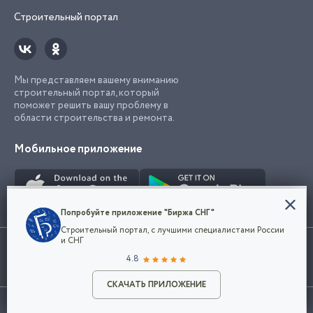
Строительный портал
Мы представляем вашему вниманию
строительный портал, который
поможет решить вашу проблему в
области строительства и ремонта.
Мобильное приложение
Конфиденциальность
Попробуйте приложение "Биржа СНГ"
Мы используем файлы cookie, чтобы сделать
Строительный портал, с лучшими специалистами России
наш сайт удобным для каждого
Использование сайта, в том числе подача объявлений, означает
и СНГ
пользователя. Оставаясь на сайте,
ОК
согласие с
пользовательским соглашением
. Все логотипы и торговые
4.8
вы соглашаетесь
марки представленные на сайте являются собственностью их
с
Политикой конфиденциальности компании
владельца.
Разместить объявление
и принимаете условия использования cookie.
СКАЧАТЬ ПРИЛОЖЕНИЕ
©2026
Биржа СНГ