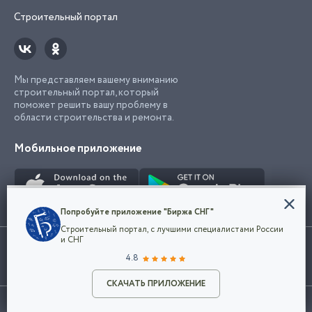
Строительный портал
Мы представляем вашему вниманию
строительный портал, который
поможет решить вашу проблему в
области строительства и ремонта.
Мобильное приложение
Конфиденциальность
Попробуйте приложение "Биржа СНГ"
Мы используем файлы cookie, чтобы сделать
Строительный портал, с лучшими специалистами России
наш сайт удобным для каждого
Использование сайта, в том числе подача объявлений, означает
и СНГ
пользователя. Оставаясь на сайте,
ОК
согласие с
пользовательским соглашением
. Все логотипы и торговые
4.8
вы соглашаетесь
марки представленные на сайте являются собственностью их
с
Политикой конфиденциальности компании
владельца.
Разместить объявление
и принимаете условия использования cookie.
СКАЧАТЬ ПРИЛОЖЕНИЕ
©2026
Биржа СНГ