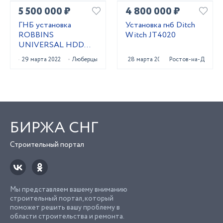
5 500 000 ₽
4 800 000 ₽
ГНБ установка
Установка гнб Ditch
ROBBINS
Witch JT4020
UNIVERSAL HDD
UNI 24x40
29 марта 2022
Люберцы
28 марта 2023
Ростов-на-Дону
БИРЖА СНГ
Строительный портал
Мы представляем вашему вниманию
строительный портал, который
поможет решить вашу проблему в
области строительства и ремонта.