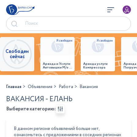
БИРЖА СНГ
Свободен
сейчас
Аренда и Услуги
Аренда услуги
Аренда
Автовышки М/о г.
Компрессора
Погрузч
Домодедово
26,28,32 место
Главная
Объявления
Работа
Вакансия
ВАКАНСИЯ - ЕЛАНЬ
Выберите категорию:
В данном регионе объявлений больше нет,
ознакомьтесь с предложениями в соседних регионах