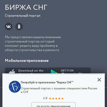
БИРЖА СНГ
Строительный портал
Мы представляем вашему вниманию
строительный портал, который
поможет решить вашу проблему в
области строительства и ремонта.
Мобильное приложение
Конфиденциальность
Попробуйте приложение "Биржа СНГ"
Мы используем файлы cookie, чтобы сделать
Строительный портал, с лучшими специалистами России
наш сайт удобным для каждого
Использование сайта, в том числе подача объявлений, означает
и СНГ
пользователя. Оставаясь на сайте,
ОК
согласие с
пользовательским соглашением
. Все логотипы и торговые
4.8
вы соглашаетесь
марки представленные на сайте являются собственностью их
с
Политикой конфиденциальности компании
владельца.
Разместить объявление
и принимаете условия использования cookie.