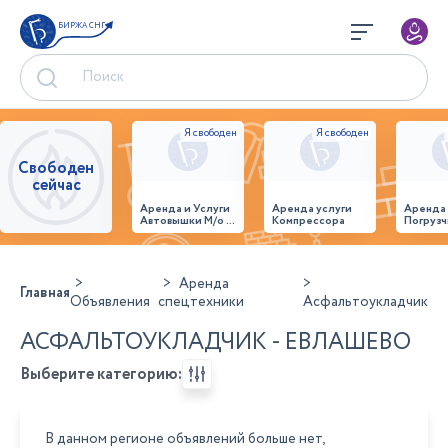
БИРЖА СНГ
Свободен
сейчас
Аренда и Услуги
Аренда услуги
Аренда
Автовышки М/о г.
Компрессора
Погрузч
Домодедово
26,28,32 место
Аренда
Главная
Объявления
спецтехники
Асфальтоукладчик
АСФАЛЬТОУКЛАДЧИК - ЕВЛАШЕВО
Выберите категорию:
В данном регионе объявлений больше нет,