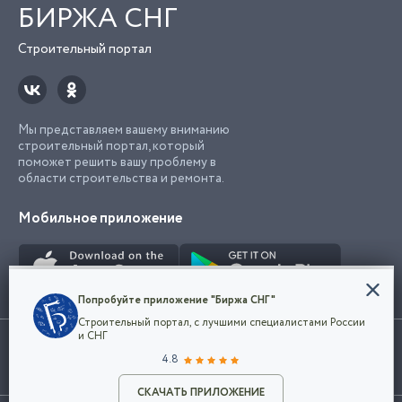
БИРЖА СНГ
Строительный портал
Мы представляем вашему вниманию
строительный портал, который
поможет решить вашу проблему в
области строительства и ремонта.
Мобильное приложение
Конфиденциальность
Попробуйте приложение "Биржа СНГ"
Мы используем файлы cookie, чтобы сделать
Строительный портал, с лучшими специалистами России
наш сайт удобным для каждого
Использование сайта, в том числе подача объявлений, означает
и СНГ
пользователя. Оставаясь на сайте,
ОК
согласие с
пользовательским соглашением
. Все логотипы и торговые
4.8
вы соглашаетесь
марки представленные на сайте являются собственностью их
с
Политикой конфиденциальности компании
владельца.
Разместить объявление
и принимаете условия использования cookie.
СКАЧАТЬ ПРИЛОЖЕНИЕ