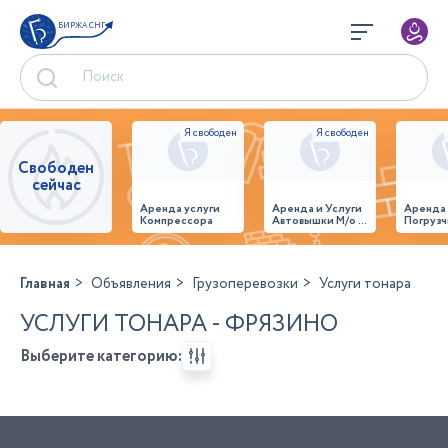
БИРЖА СНГ
Свободен
сейчас
Аренда услуги
Аренда и Услуги
Аренда
Компрессора
Автовышки М/о г.
Погрузч
Домодедово
26,28,32 место
Главная
Объявления
Грузоперевозки
Услуги тонара
УСЛУГИ ТОНАРА - ФРЯЗИНО
Выберите категорию: