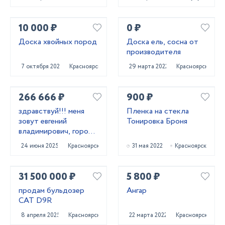
10 000 ₽
0 ₽
Доска хвойных пород
Доска ель, сосна от
производителя
7 октября 2022
Красноярск
29 марта 2022
Красноярск
266 666 ₽
900 ₽
здравствуй!!! меня
Пленка на стекла
зовут евгений
Тонировка Броня
владимирович, город
проживания
24 июня 2025
Красноярск
31 мая 2022
Красноярск
красноярск.
31 500 000 ₽
5 800 ₽
продам бульдозер
Ангар
CAT D9R
8 апреля 2025
Красноярск
22 марта 2022
Красноярск