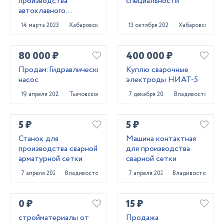
производства
специальности
автоклавного
газобетона
14 марта 2023
Хабаровск
13 октября 2023
Хабаровск
80 000 ₽
400 000 ₽
Продам:Гидравлический
Куплю сварочные
насос
электроды НИАТ-5
19 апреля 2023
Тымовское
7 декабря 2023
Владивосток
5 ₽
5 ₽
Станок для
Машина контактная
производства сварной
для производства
арматурной сетки
сварной сетки
7 апреля 2021
Владивосток
7 апреля 2021
Владивосток
0 ₽
15 ₽
стройматериалы от
Продажа