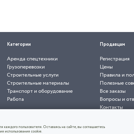
Категории
Продавцам
Аренда спецтехники
Регистрация
Грузоперевозки
Цены
Строительные услуги
Правила и по
Строительные материалы
Полезные сов
Транспорт и оборудование
Все заказы
Работа
Вопросы и от
Контакты
буйте приложение "Биржа СНГ"
тельный портал, с лучшими специалистами России и СНГ
4.8
чает согласие с
пользовательским соглашением
. Все логотипы и торговые марк
я каждого пользователя. Оставаясь на сайте, вы соглашаетесь
ия использования cookie.
СКАЧАТЬ ПРИЛОЖЕНИЕ