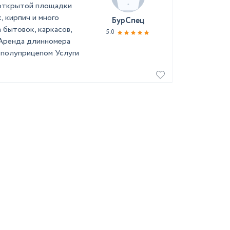
 открытой площадки
, кирпич и много
БурСпец
а бытовок, каркасов,
5.0
 Аренда длинномера
 полуприцепом Услуги