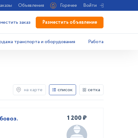
аказы
Объявления
Горячее
Войти
Разместить объявление
зместить заказ
одажа транспорта и оборудования
Работа
на карте
список
сетка
1 200 ₽
бовоз.