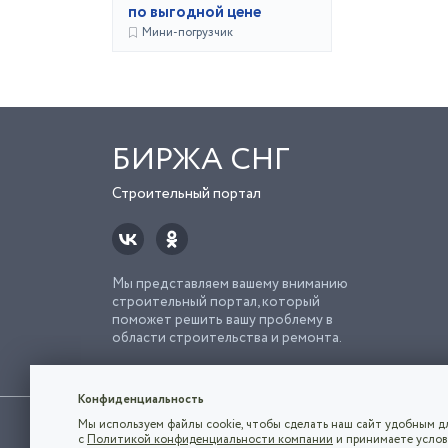
по выгодной цене
Мини-погрузчик
БИРЖА СНГ
Строительный портал
Мы представляем вашему вниманию
строительный портал, который
поможет решить вашу проблему в
области строительства и ремонта.
Попро
Строи
Конфиденциальность
Использование сайта, в том числе подача объявлений, озна
Мы используем файлы cookie, чтобы сделать наш сайт удобным дл
владельца.
с
Политикой конфиденциальности компании
и принимаете услов