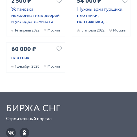
2 500 ₽
54 000 ₽
Установка
Нужны арматурщики,
межкомнатных дверей
плотники,
и укладка ламината
монтажники,
сварщики, бетонщики,
14 апреля 2022
Москва
5 апреля 2022
Москва
стропальщики,
разнорабочие ...
60 000 ₽
плотник
1 декабря 2020
Москва
БИРЖА СНГ
Строительный портал