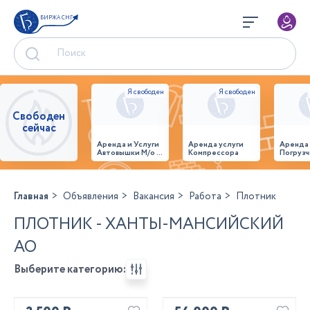
БИРЖА СНГ
Свободен
сейчас
Аренда и Услуги
Аренда услуги
Аренда
Автовышки М/о г.
Компрессора
Погрузч
Домодедово
26,28,32 место
Главная
Объявления
Вакансия
Работа
Плотник
ПЛОТНИК - ХАНТЫ-МАНСИЙСКИЙ
АО
Выберите категорию: