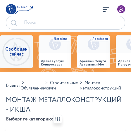
БИРЖА СНГ
Свободен
сейчас
Аренда услуги
Аренда и Услуги
Аренда
Компрессора
Автовышки М/о г.
Погрузч
Домодедово
26,28,32 место
Строительные
Монтаж
Главная
Объявления
услуги
металлоконструкций
МОНТАЖ МЕТАЛЛОКОНСТРУКЦИЙ
- ИКША
Выберите категорию: