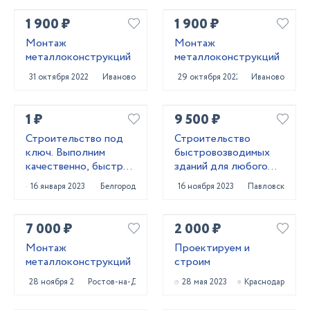
1 900 ₽
1 900 ₽
Монтаж
Монтаж
металлоконструкций
металлоконструкций
31 октября 2022
Иваново
29 октября 2022
Иваново
1 ₽
9 500 ₽
Строительство под
Строительство
ключ. Выполним
быстровозводимых
качественно, быстро,
зданий для любого
подскажем лучшее!
бизнеса
16 января 2023
Белгород
16 ноября 2023
Павловск
7 000 ₽
2 000 ₽
Монтаж
Проектируем и
металлоконструкций
строим
28 ноября 2022
Ростов-на-Дону
28 мая 2023
Краснодар