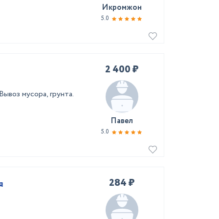
Икромжон
5.0
2 400 ₽
Вывоз мусора, грунта.
Павел
5.0
284 ₽
я