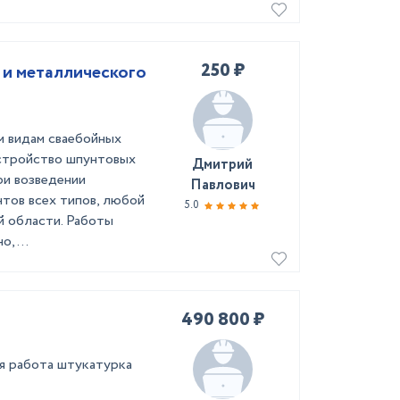
250 ₽
 и металлического
ем видам сваебойных
устройство шпунтовых
Дмитрий
ри возведении
Павлович
тов всех типов, любой
5.0
й области. Работы
, ...
490 800 ₽
ая работа штукатурка