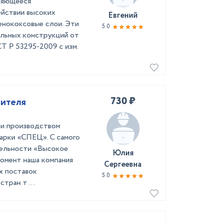
ряющееся
ействии высоких
Евгений
нококсовые слои. Эти
5.0
льных конструкций от
СТ Р 53295-2009 с изм.
730 ₽
дителя
 и производством
марки «СПЕЦ». С самого
тельности «Высокое
Юлия
момент наша компания
Сергеевна
х поставок
5.0
тран т ...