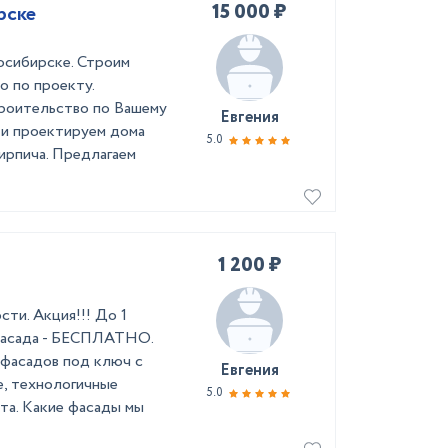
15 000 ₽
рске
осибирске. Строим
о по проекту.
троительство по Вашему
Евгения
 и проектируем дома
5.0
кирпича. Предлагаем
1 200 ₽
ти. Акция!!! До 1
 фасада - БЕСПЛАТНО.
фасадов под ключ с
Евгения
е, технологичные
5.0
та. Какие фасады мы