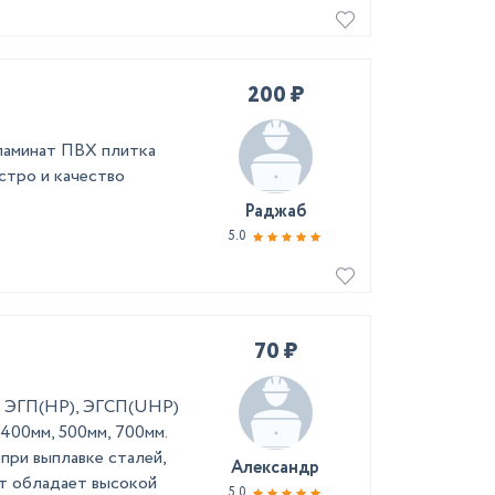
200 ₽
ламинат ПВХ плитка
стро и качество
Раджаб
5.0
70 ₽
, ЭГП(HP), ЭГСП(UHP)
 400мм, 500мм, 700мм.
при выплавке сталей,
Александр
ит обладает высокой
5.0