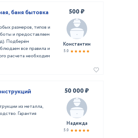
500 ₽
ная, баня бытовка
юбых размеров, типов и
боты и предоставляем
тд). Подберём
Константин
облюдаем все правила и
5.0
ного расчета необходим
50 000 ₽
онструкций
рукции из металла,
одство. Гарантия
Надежда
5.0