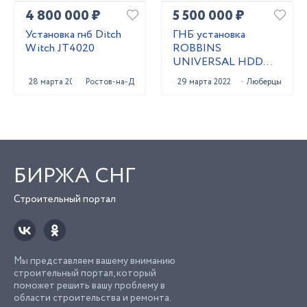
4 800 000 ₽
5 500 000 ₽
Установка гнб Ditch
ГНБ установка
Witch JT4020
ROBBINS
UNIVERSAL HDD
UNI 24x40
28 марта 2023
Ростов-на-Дону
29 марта 2022
Люберцы
БИРЖА СНГ
Строительный портал
Мы представляем вашему вниманию
строительный портал, который
поможет решить вашу проблему в
области строительства и ремонта.