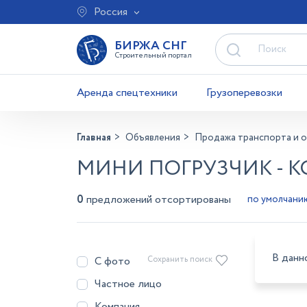
Россия
БИРЖА СНГ
Строительный портал
Аренда спецтехники
Грузоперевозки
Главная
Объявления
Продажа транспорта и 
МИНИ ПОГРУЗЧИК - К
0
предложений отсортированы
В данн
С фото
Сохранить поиск
Частное лицо
Компания