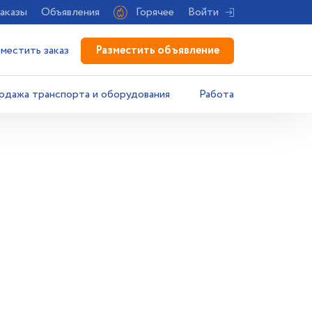
аказы
Объявления
Горячее
Войти
Разместить объявление
зместить заказ
одажа транспорта и оборудования
Работа