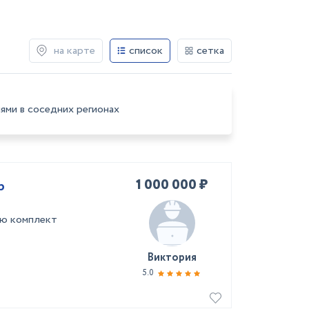
на карте
список
сетка
ями в соседних регионах
1 000 000 ₽
p
ью комплект
Виктория
5.0