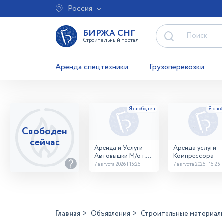
Россия
БИРЖА СНГ
Строительный портал
Аренда спецтехники
Грузоперевозки
Свободен
сейчас
Аренда и Услуги
Аренда услуги
Автовышки М/о г.
Компрессора
Домодедово
7 августа 2026 | 15:25
7 августа 2026 | 15:25
26,28,32 место
Главная
Объявления
Строительные материал