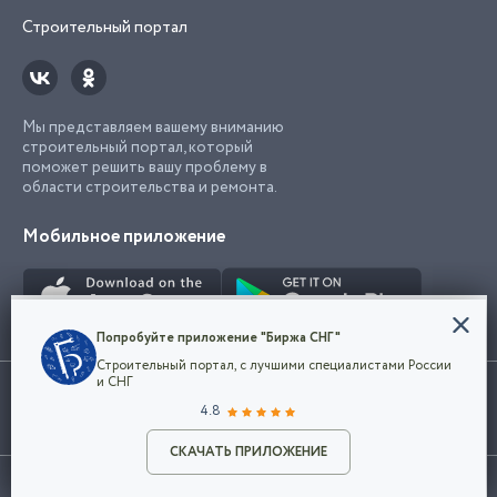
Строительный портал
Мы представляем вашему вниманию
строительный портал, который
поможет решить вашу проблему в
области строительства и ремонта.
Мобильное приложение
Конфиденциальность
Попробуйте приложение "Биржа СНГ"
Мы используем файлы cookie, чтобы сделать
Строительный портал, с лучшими специалистами России
наш сайт удобным для каждого
Использование сайта, в том числе подача объявлений, означает
и СНГ
пользователя. Оставаясь на сайте,
ОК
согласие с
пользовательским соглашением
. Все логотипы и торговые
4.8
вы соглашаетесь
марки представленные на сайте являются собственностью их
с
Политикой конфиденциальности компании
владельца.
Разместить объявление
и принимаете условия использования cookie.
СКАЧАТЬ ПРИЛОЖЕНИЕ
©2026
Биржа СНГ