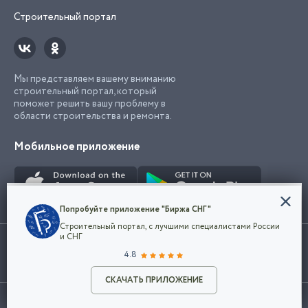
Строительный портал
Мы представляем вашему вниманию
строительный портал, который
поможет решить вашу проблему в
области строительства и ремонта.
Мобильное приложение
Конфиденциальность
Попробуйте приложение "Биржа СНГ"
Мы используем файлы cookie, чтобы сделать
Строительный портал, с лучшими специалистами России
наш сайт удобным для каждого
Использование сайта, в том числе подача объявлений, означает
и СНГ
пользователя. Оставаясь на сайте,
ОК
согласие с
пользовательским соглашением
. Все логотипы и торговые
4.8
вы соглашаетесь
марки представленные на сайте являются собственностью их
с
Политикой конфиденциальности компании
владельца.
Разместить объявление
и принимаете условия использования cookie.
СКАЧАТЬ ПРИЛОЖЕНИЕ
©2026
Биржа СНГ